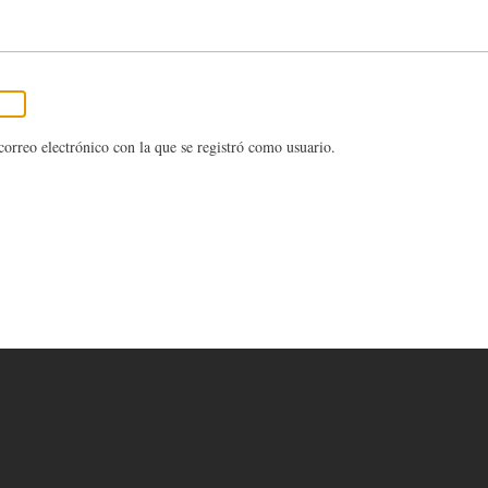
Pasar
al
contenido
principal
 correo electrónico con la que se registró como usuario.